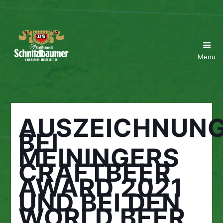
Menu
AUSZEICHNUN
BEI
MEININGERS
CRAFTBEER
AWARD 2021
UND BEI DEN
WORLD BEER