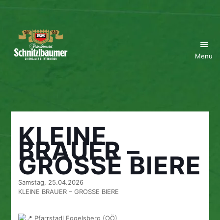
Menu
KLEINE
BRAUER –
GROSSE BIERE
Samstag, 25.04.2026
KLEINE BRAUER – GROSSE BIERE
Pfarrstadl Eggelsberg (OÖ)